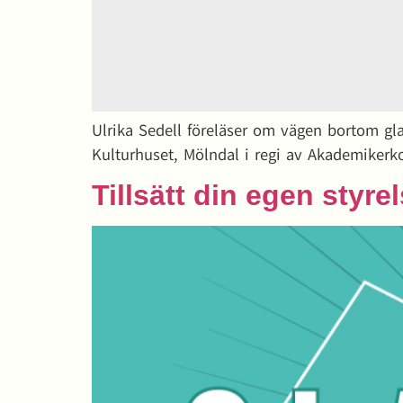
Ulrika Sedell föreläser om vägen bortom glas
Kulturhuset, Mölndal i regi av Akademike
Tillsätt din egen styre