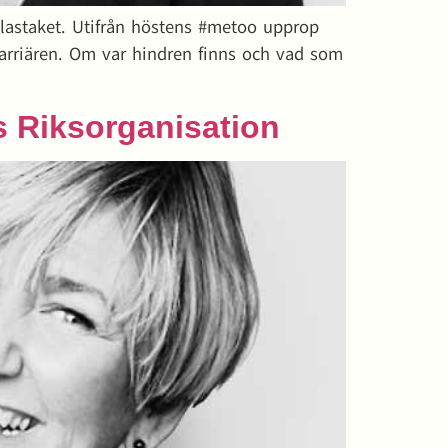
 glastaket. Utifrån höstens #metoo upprop
arriären. Om var hindren finns och vad som
s Riksorganisation