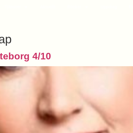
Tjänster
Aktuellt
Böcker
Uppdrag
P
kap
teborg 4/10