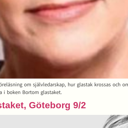
reläsning om självledarskap, hur glastak krossas och om 
na i boken Bortom glastaket.
staket, Göteborg 9/2