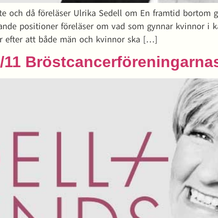
möte och då föreläser Ulrika Sedell om En framtid bortom
ande positioner föreläser om vad som gynnar kvinnor i k
ar efter att både män och kvinnor ska […]
/11 Bröstcancerföreningarna