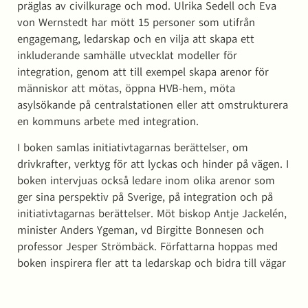
präglas av civilkurage och mod. Ulrika Sedell och Eva
von Wernstedt har mött 15 personer som utifrån
engagemang, ledarskap och en vilja att skapa ett
inkluderande samhälle utvecklat modeller för
integration, genom att till exempel skapa arenor för
människor att mötas, öppna HVB-hem, möta
asylsökande på centralstationen eller att omstrukturera
en kommuns arbete med integration.
I boken samlas initiativtagarnas berättelser, om
drivkrafter, verktyg för att lyckas och hinder på vägen. I
boken intervjuas också ledare inom olika arenor som
ger sina perspektiv på Sverige, på integration och på
initiativtagarnas berättelser. Möt biskop Antje Jackelén,
minister Anders Ygeman, vd Birgitte Bonnesen och
professor Jesper Strömbäck. Författarna hoppas med
boken inspirera fler att ta ledarskap och bidra till vägar
till innanförskap.