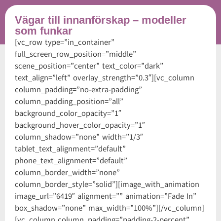
Vägar till innanförskap – modeller
som funkar
[vc_row type=”in_container”
full_screen_row_position=”middle”
scene_position=”center” text_color=”dark”
text_align=”left” overlay_strength=”0.3″][vc_column
column_padding=”no-extra-padding”
column_padding_position=”all”
background_color_opacity=”1″
background_hover_color_opacity=”1″
column_shadow=”none” width=”1/3″
tablet_text_alignment=”default”
phone_text_alignment=”default”
column_border_width=”none”
column_border_style=”solid”][image_with_animation
image_url=”6419″ alignment=”” animation=”Fade In”
box_shadow=”none” max_width=”100%”][/vc_column]
[vc_column column_padding=”padding-2-percent”