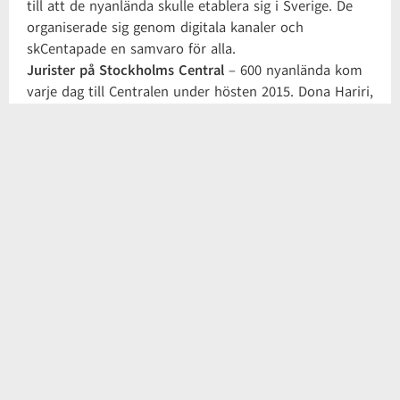
till att de nyanlända skulle etablera sig i Sverige. De
organiserade sig genom digitala kanaler och
skCentapade en samvaro för alla.
Jurister på Stockholms Central
– 600 nyanlända kom
varje dag till Centralen under hösten 2015. Dona Hariri,
samhällsjurist samlade 100-tal jurister som fanns på
plats för att kommunicera kring de nyanländas
rättigheter.
Greehouse i Fröje
l – ett annorlunda asylboende på
Gotland där fokus är på praktikplatser och att skapa
förutsättningar för innanförskap. Med aktiviteter och
nätverk.
Livstycket
– kvinnor från hela världen samlas i
verksamheten för att utbilda sig i hälsa och kropp,
natur och kultur, söka jobb och samhälle och juridik.
Samtidigt gör de unika produkter i sömnad som de
ställer ut.
Kompis Sverige
– en verksamhet som matchar ihop
nyanlända med etablerade där de förbinder sig till 6