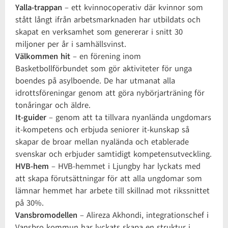
Yalla-trappan
– ett kvinnocoperativ där kvinnor som
stått långt ifrån arbetsmarknaden har utbildats och
skapat en verksamhet som genererar i snitt 30
miljoner per år i samhällsvinst.
Välkommen hit
– en förening inom
Basketbollförbundet som gör aktiviteter för unga
boendes på asylboende. De har utmanat alla
idrottsföreningar genom att göra nybörjarträning för
tonåringar och äldre.
It-guider
– genom att ta tillvara nyanlända ungdomars
it-kompetens och erbjuda seniorer it-kunskap så
skapar de broar mellan nyalända och etablerade
svenskar och erbjuder samtidigt kompetensutveckling.
HVB-hem
– HVB-hemmet i Ljungby har lyckats med
att skapa förutsättningar för att alla ungdomar som
lämnar hemmet har arbete till skillnad mot rikssnittet
på 30%.
Vansbromodellen
– Alireza Akhondi, integrationschef i
Vansbro kommun har lyckats skapa en struktur i