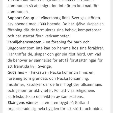
kommunen så att migration inte är en kostnad för
kommunen.
Support Group
– I Vänersborg finns Sveriges största
asylboende med 1300 boende. De har själva skapat en
förening där de formuleras sina behov, kompetenser
och har startat flera verksamheter.
Familjehemsmöten
– en förening för barn och
ungdomar som inte kan bo hemma hos sina föräldrar.
Här träffas de, skapar och gör sin röst hörd. Om vad
de behöver av samhället för att få förutsättningar för
att framtida liv i Sverige.
Guds hus
– i Fisksätra i Nacka kommun finns en
förening som grundats och Nacka församling,
muslimer, katoliker där de firar högtider tillsammans
och genomför aktiviteter. För att visa religionens
kärleksbudskap och vikten av samexistens.
Ekängens vänner
– i en liten bygd på Gotland
organiserade sig hela bygden för att stötta och bidra