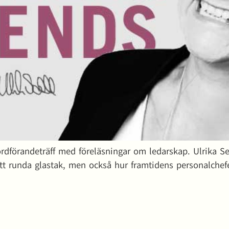
ordförandeträff med föreläsningar om ledarskap. Ulrika Se
t runda glastak, men också hur framtidens personalchefe