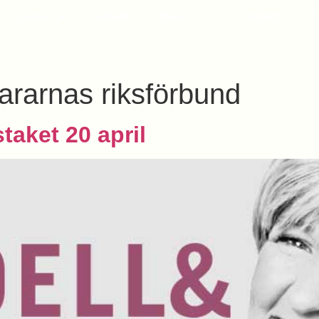
Tjänster
Aktuellt
Böcker
Uppdrag
P
ararnas riksförbund
taket 20 april