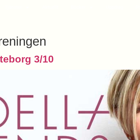
Tjänster
Aktuellt
Böcker
Uppdrag
P
reningen
teborg 3/10