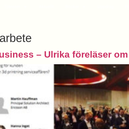
Tjänster
Aktuellt
Böcker
Uppdrag
P
arbete
usiness – Ulrika föreläser om