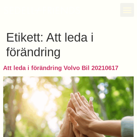
Etikett:
Att leda i
förändring
Att leda i förändring Volvo Bil 20210617