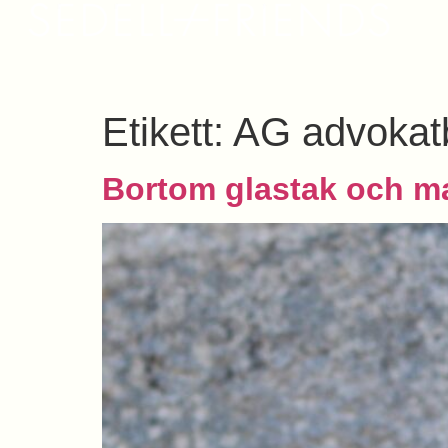
Etikett:
AG advokat
Bortom glastak och m