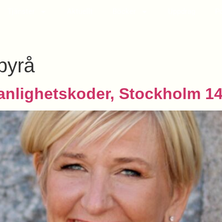
Tjänster
Aktuellt
Böcker
Uppdrag
P
byrå
anlighetskoder, Stockholm 1