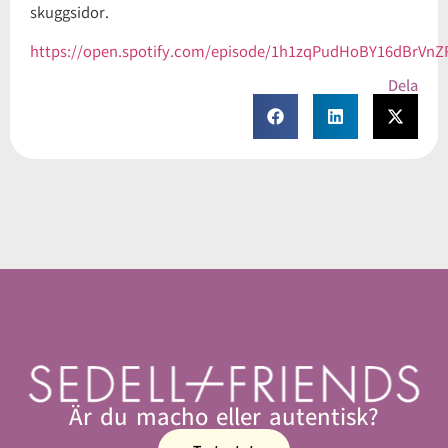
skuggsidor.
https://open.spotify.com/episode/1h1zqPudHoBY16dBrVn
Dela
Är du macho eller autentisk?