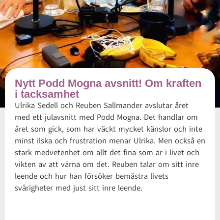
Nytt Podd Mogna avsnitt! Om kraften
i tacksamhet
Ulrika Sedell och Reuben Sallmander avslutar året
med ett julavsnitt med Podd Mogna. Det handlar om
året som gick, som har väckt mycket känslor och inte
minst ilska och frustration menar Ulrika. Men också en
stark medvetenhet om allt det fina som är i livet och
vikten av att värna om det. Reuben talar om sitt inre
leende och hur han försöker bemästra livets
svårigheter med just sitt inre leende.