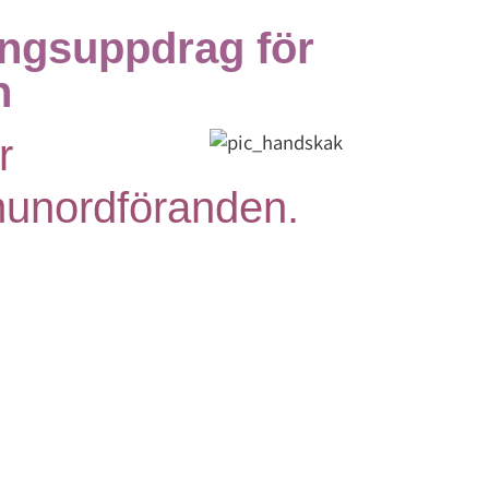
ingsuppdrag för
n
r
unordföranden.