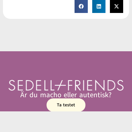
Är du macho eller autentisk?
Ta testet
070-225 10 10 | info@sedellfriends.se