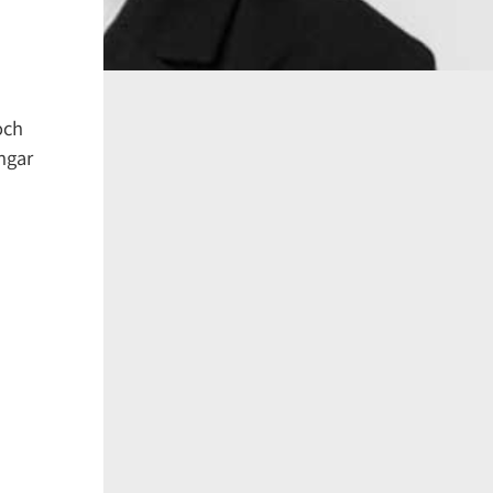
och
ngar