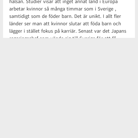
hälsan. Studier visar att inget annat land i Europa
arbetar kvinnor så många timmar som i Sverige ,
samtidigt som de föder barn. Det är unikt. I allt fler
länder ser man att kvinnor slutar att föda barn och
lägger i stället fokus på karriär. Senast var det Japans
regeringschef som vände sig till Sverige för att få
kunskap i hur de ska få japanska kvinnor att både föda
barn och jobba. Då det i dag är en norm att efter
universitetsstudier bilda familj och det betyder att det
inte finns utrymme för karriär.
I en ny studie från tidningen Chef framgår det att unga
inte vill bli chefer. Det som står högst upp på deras
lista är istället att ha balans i livet. Bland mina kunder
är det inte bara unga utan även 40-åringar som allt
mer prioriterar balans.
Människor är inga leveransmaskiner. Verksamheters
kritiska framgångsfaktorer är människors kompetens,
idéer, driv och förmåga att realisera resultat. För att