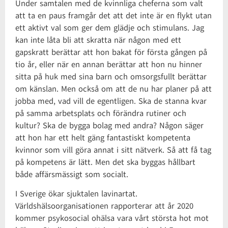
Under samtalen med de kvinnliga cheferna som valt
att ta en paus framgår det att det inte är en flykt utan
ett aktivt val som ger dem glädje och stimulans. Jag
kan inte låta bli att skratta när någon med ett
gapskratt berättar att hon bakat för första gången på
tio år, eller när en annan berättar att hon nu hinner
sitta på huk med sina barn och omsorgsfullt berättar
om känslan. Men också om att de nu har planer på att
jobba med, vad vill de egentligen. Ska de stanna kvar
på samma arbetsplats och förändra rutiner och
kultur? Ska de bygga bolag med andra? Någon säger
att hon har ett helt gäng fantastiskt kompetenta
kvinnor som vill göra annat i sitt nätverk. Så att få tag
på kompetens är lätt. Men det ska byggas hållbart
både affärsmässigt som socialt.
I Sverige ökar sjuktalen lavinartat.
Världshälsoorganisationen rapporterar att år 2020
kommer psykosocial ohälsa vara vårt största hot mot