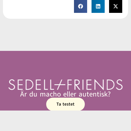
Är du macho eller autentisk?
Ta testet
070-225 10 10 | info@sedellfriends.se