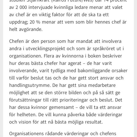
studien Stjärnkraft (Kairos Future/Wes) där 74 procent
av 2 000 intervjuade kvinnliga ledare menar att valet
av chef är en viktig faktor för att de ska ta ett
uppdrag; 20 % menar att vem som blir hennes chef är
helt avgörande.
Chefen är den person som har mandat att involvera
andra i utvecklingsprojekt och som är språkröret ut i
organisationen. Flera av kvinnorna i boken beskriver
hur deras bästa chefer har agerat – de har varit
involverande, varit tydliga med bakomliggande orsaker
till varför beslut tas och de har gett stort ansvar och
handlingsutrymme. De har gett sina medarbetare
möjlighet att se den större bilden och på så sätt ge
förutsättningar till rätt prioriteringar och beslut. Det
har dessa kvinnor gemensamt – de vill ta ett ansvar
för helheten. De vill kunna påverka både värderingar
och vision för att nå bästa möjliga resultat.
Organisationens rådande värderingar och chefens