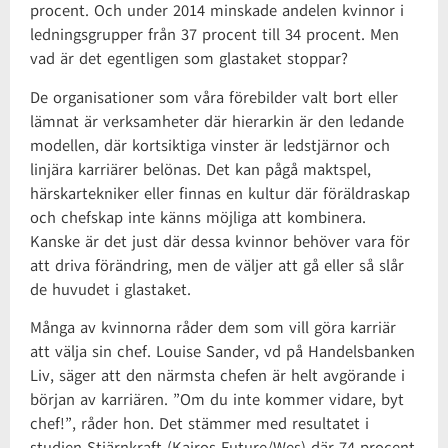
procent. Och under 2014 minskade andelen kvinnor i
ledningsgrupper från 37 procent till 34 procent. Men
vad är det egentligen som glastaket stoppar?
De organisationer som våra förebilder valt bort eller
lämnat är verksamheter där hierarkin är den ledande
modellen, där kortsiktiga vinster är ledstjärnor och
linjära karriärer belönas. Det kan pågå maktspel,
härskartekniker eller finnas en kultur där föräldraskap
och chefskap inte känns möjliga att kombinera.
Kanske är det just där dessa kvinnor behöver vara för
att driva förändring, men de väljer att gå eller så slår
de huvudet i glastaket.
Många av kvinnorna råder dem som vill göra karriär
att välja sin chef. Louise Sander, vd på Handelsbanken
Liv, säger att den närmsta chefen är helt avgörande i
början av karriären. ”Om du inte kommer vidare, byt
chef!”, råder hon. Det stämmer med resultatet i