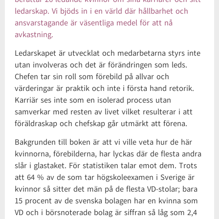
ledarskap. Vi bjöds in i en värld där hållbarhet och
ansvarstagande är väsentliga medel för att nå
avkastning.
Ledarskapet är utvecklat och medarbetarna styrs inte
utan involveras och det är förändringen som leds.
Chefen tar sin roll som förebild på allvar och
värderingar är praktik och inte i första hand retorik.
Karriär ses inte som en isolerad process utan
samverkar med resten av livet vilket resulterar i att
föräldraskap och chefskap går utmärkt att förena.
Bakgrunden till boken är att vi ville veta hur de här
kvinnorna, förebilderna, har lyckas där de flesta andra
slår i glastaket. För statistiken talar emot dem. Trots
att 64 % av de som tar högskoleexamen i Sverige är
kvinnor så sitter det män på de flesta VD-stolar; bara
15 procent av de svenska bolagen har en kvinna som
VD och i börsnoterade bolag är siffran så låg som 2,4